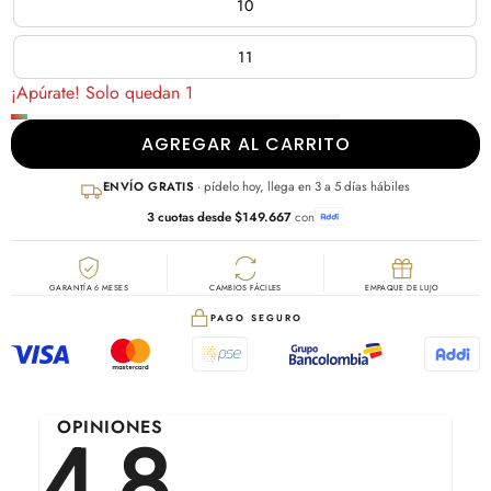
10
11
¡Apúrate! Solo quedan 1
AGREGAR AL CARRITO
ENVÍO GRATIS
· pídelo hoy, llega en 3 a 5 días hábiles
3 cuotas desde $149.667
con
GARANTÍA 6 MESES
CAMBIOS FÁCILES
EMPAQUE DE LUJO
PAGO SEGURO
OPINIONES
4.8