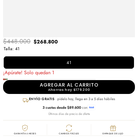
COMPLETA
Precio
Precio
$448.000
$268.800
regular
en
Talla
:
41
oferta
41
¡Apúrate! Solo quedan 1
AGREGAR AL CARRITO
Ahorras hoy $179.200
ENVÍO GRATIS
· pídelo hoy, llega en 3 a 5 días hábiles
3 cuotas desde $89.600
con
Últimos días de precio de oferta
GARANTÍA 6 MESES
CAMBIOS FÁCILES
EMPAQUE DE LUJO