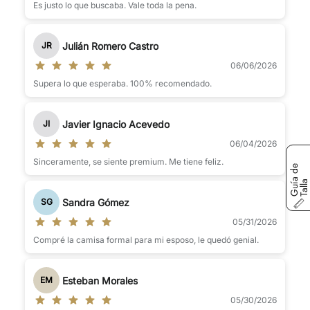
Es justo lo que buscaba. Vale toda la pena.
Julián Romero Castro
JR
06/06/2026
Supera lo que esperaba. 100% recomendado.
Javier Ignacio Acevedo
JI
06/04/2026
Sinceramente, se siente premium. Me tiene feliz.
G
u
í
a
d
e
T
a
l
l
Sandra Gómez
SG
05/31/2026
Compré la camisa formal para mi esposo, le quedó genial.
Esteban Morales
EM
05/30/2026